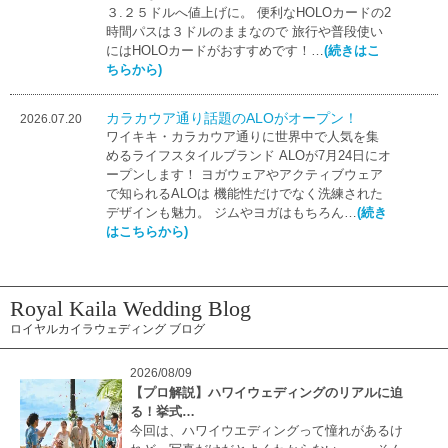
３.２５ドルへ値上げに。 便利なHOLOカードの2
時間パスは３ドルのままなので 旅行や普段使い
にはHOLOカードがおすすめです！…
(続きはこ
ちらから)
カラカウア通り話題のALOがオープン！
2026.07.20
ワイキキ・カラカウア通りに世界中で人気を集
めるライフスタイルブランド ALOが7月24日にオ
ープンします！ ヨガウェアやアクティブウェア
で知られるALOは 機能性だけでなく洗練された
デザインも魅力。 ジムやヨガはもちろん…
(続き
はこちらから)
Royal Kaila Wedding Blog
ロイヤルカイラウェディング ブログ
2026/08/09
【プロ解説】ハワイウェディングのリアルに迫
る！挙式…
今回は、ハワイウエディングって憧れがあるけ