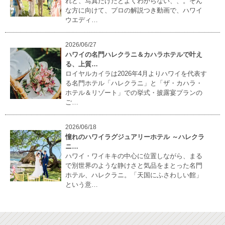
れど、写真だけだとよくわからない、、。そん
な方に向けて、プロの解説つき動画で、ハワイ
ウエディ…
2026/06/27
ハワイの名門ハレクラニ＆カハラホテルで叶え
る、上質…
ロイヤルカイラは2026年4月よりハワイを代表す
る名門ホテル「ハレクラニ」と「ザ・カハラ・
ホテル＆リゾート」での挙式・披露宴プランの
ご…
2026/06/18
憧れのハワイラグジュアリーホテル ～ハレクラ
ニ…
ハワイ・ワイキキの中心に位置しながら、まる
で別世界のような静けさと気品をまとった名門
ホテル、ハレクラニ。「天国にふさわしい館」
という意…