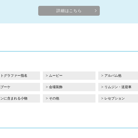
詳細はこちら
ォトグラファー指名
ムービー
アルバム他
花ブーケ
会場装飾
リムジン・送迎車
ランに含まれる小物
その他
レセプション