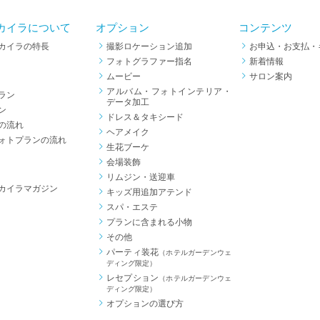
カイラについて
オプション
コンテンツ
カイラの特長
撮影ロケーション追加
お申込・お支払・
フォトグラファー指名
新着情報
ムービー
サロン案内
アルバム・フォトインテリア・
ラン
データ加工
ン
ドレス＆タキシード
の流れ
ヘアメイク
ォトプランの流れ
生花ブーケ
会場装飾
リムジン・送迎車
カイラマガジン
キッズ用追加アテンド
スパ・エステ
プランに含まれる小物
その他
パーティ装花
（ホテルガーデンウェ
ディング限定）
レセプション
（ホテルガーデンウェ
ディング限定）
オプションの選び方