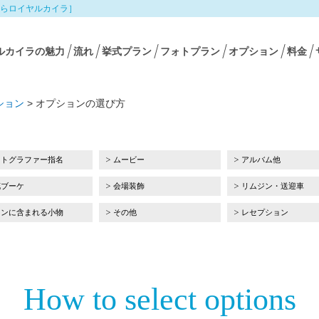
らロイヤルカイラ］
ルカイラの魅力
流れ
挙式プラン
フォトプラン
オプション
料金
ション
>
オプションの選び方
ォトグラファー指名
ムービー
アルバム他
花ブーケ
会場装飾
リムジン・送迎車
ランに含まれる小物
その他
レセプション
How to select options