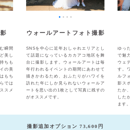
撮影
ウォールアートフォト撮影
む瞬間
SNSを中心に近年おしゃれエリアとし
ゆっ
ど美し
て話題になっているカカアコ地区を舞
で魅
持ちも
台に撮影します。ウォールアートは毎
ウェ
イの美
年行われるイベントの期間にあわせて
す。
はもち
描きかわるため、おふたりがハワイを
ルフ
らでは
訪れた年にしか見られないウォールア
影ス
ススメ
ートを思い出の1枚として写真に残すの
たか
がオススメです。
した
ます
撮影追加オプション 73,600
円