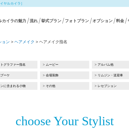
イヤルカイラ］
ルカイラの魅力
流れ
挙式プラン
フォトプラン
オプション
料金
ション
>
ヘアメイク
>
ヘアメイク指名
ォトグラファー指名
ムービー
アルバム他
花ブーケ
会場装飾
リムジン・送迎車
ランに含まれる小物
その他
レセプション
choose Your Stylist