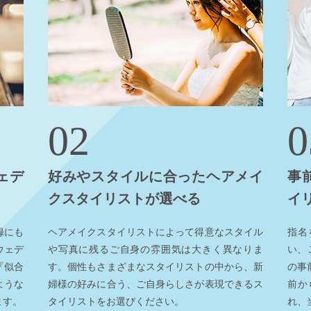
02
0
ェデ
好みやスタイルに合ったヘアメイ
事
クスタイリストが選べる
イ
録にも
ヘアメイクスタイリストによって得意なスタイル
指名
ウェデ
や写真に残るご自身の雰囲気は大きく異なりま
い、
『似合
す。個性もさまざまなスタイリストの中から、新
の事
ような
婦様の好みに合う、ご自身らしさが表現できるス
前か
ます。
タイリストをお選びください。
れ、