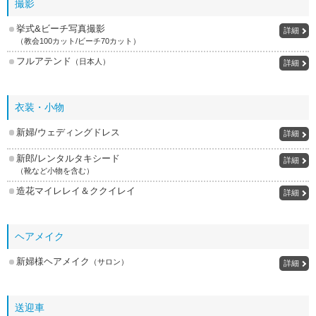
撮影
挙式&ビーチ写真撮影
詳細
（教会100カット/ビーチ70カット）
フルアテンド
（日本人）
詳細
衣装・小物
新婦/ウェディングドレス
詳細
新郎/レンタルタキシード
詳細
（靴など小物を含む）
造花マイレレイ＆ククイレイ
詳細
ヘアメイク
新婦様ヘアメイク
（サロン）
詳細
送迎車