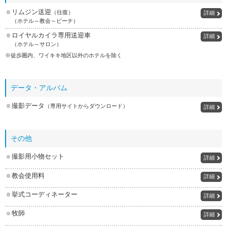
リムジン送迎
（往復）
詳細
（ホテル～教会～ビーチ）
ロイヤルカイラ専用送迎車
詳細
（ホテル～サロン）
※徒歩圏内、ワイキキ地区以外のホテルを除く
データ・アルバム
撮影データ
（専用サイトからダウンロード）
詳細
その他
撮影用小物セット
詳細
教会使用料
詳細
挙式コーディネーター
詳細
牧師
詳細