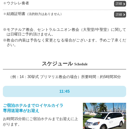
ウクレレ奏者
詳細
結婚証明書
（法的効力はありません）
詳細
※モアナルア教会、セントラルユニオン教会（大聖堂/中聖堂）に関して
は日曜日ご予約頂けません。
※教会の内装は予告なく変更となる場合がございます。予めご了承くだ
さい。
スケジュール
Schedule
（例：14：30挙式 プリマリエ教会の場合）
所要時間：約5時間30分
11:45
ご宿泊ホテルまで
ロイヤルカイラ
専用送迎車が
お迎え
お時間15分前にご宿泊ホテルまでお迎えに上
がります。