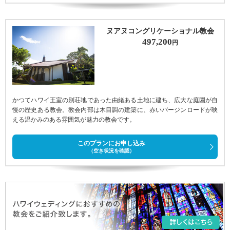
ヌアヌコングリケーショナル教会
497,200
円
かつてハワイ王室の別荘地であった由緒ある土地に建ち、広大な庭園が自
慢の歴史ある教会。教会内部は木目調の建築に、赤いバージンロードが映
える温かみのある雰囲気が魅力の教会です。
このプランにお申し込み
（空き状況を確認）