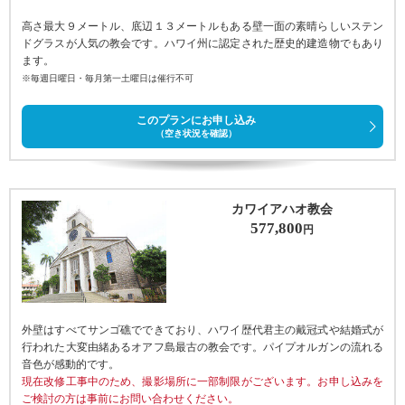
高さ最大９メートル、底辺１３メートルもある壁一面の素晴らしいステン
ドグラスが人気の教会です。ハワイ州に認定された歴史的建造物でもあり
ます。
※毎週日曜日・毎月第一土曜日は催行不可
このプランにお申し込み
（空き状況を確認）
カワイアハオ教会
577,800
円
外壁はすべてサンゴ礁でできており、ハワイ歴代君主の戴冠式や結婚式が
行われた大変由緒あるオアフ島最古の教会です。パイプオルガンの流れる
音色が感動的です。
現在改修工事中のため、撮影場所に一部制限がございます。お申し込みを
ご検討の方は事前にお問い合わせください。