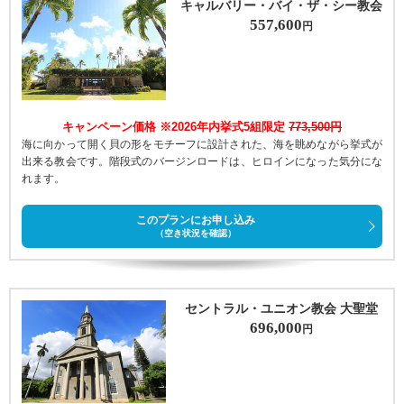
キャルバリー・バイ・ザ・シー教会
557,600
円
キャンペーン価格 ※2026年内挙式5組限定
773,500円
海に向かって開く貝の形をモチーフに設計された、海を眺めながら挙式が
出来る教会です。階段式のバージンロードは、ヒロインになった気分にな
れます。
このプランにお申し込み
（空き状況を確認）
セントラル・ユニオン教会 大聖堂
696,000
円