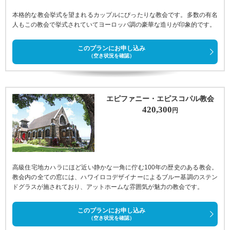
本格的な教会挙式を望まれるカップルにぴったりな教会です。多数の有名
人もこの教会で挙式されていてヨーロッパ調の豪華な造りが印象的です。
このプランにお申し込み
（空き状況を確認）
エピファニー・エピスコパル教会
420,300
円
高級住宅地カハラにほど近い静かな一角に佇む100年の歴史のある教会。
教会内の全ての窓には、ハワイロコデザイナーによるブルー基調のステン
ドグラスが施されており、アットホームな雰囲気が魅力の教会です。
このプランにお申し込み
（空き状況を確認）