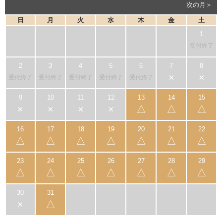
次の月＞
日
月
火
水
木
金
土
受付終了
×
×
受付終了
受付終了
受付終了
受付終了
受付終了
×
×
×
×
△
△
△
△
△
△
△
△
△
△
△
△
△
△
△
△
△
×
△