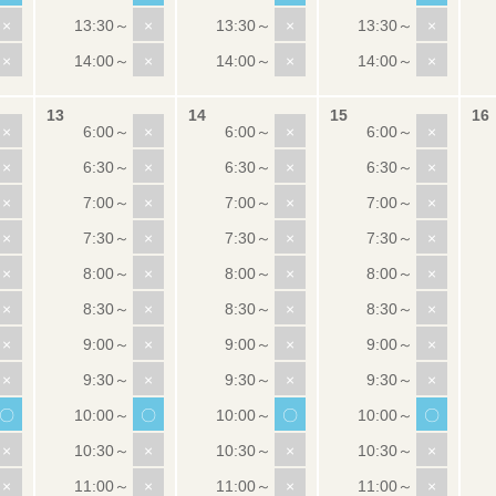
×
×
×
×
×
×
×
×
×
×
×
×
×
×
×
×
×
×
×
×
×
×
×
×
×
×
×
×
×
×
×
×
×
×
×
×
×
×
×
×
〇
〇
〇
〇
×
×
×
×
×
×
×
×