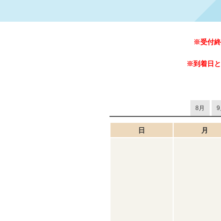
※受付終
※到着日と
8月
9
日
月