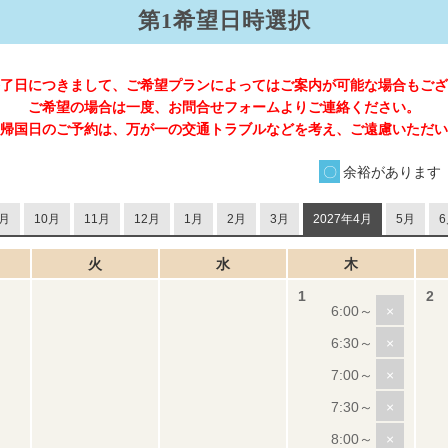
第1希望日時選択
了日につきまして、ご希望プランによってはご案内が可能な場合もござ
ご希望の場合は一度、お問合せフォームよりご連絡ください。
帰国日のご予約は、万が一の交通トラブルなどを考え、ご遠慮いただい
余裕があります
月
10月
11月
12月
1月
2月
3月
2027年4月
5月
6
火
水
木
×
×
×
×
×