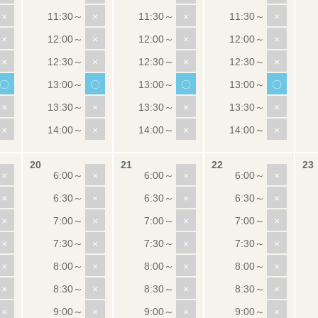
×
×
×
×
×
×
×
×
×
×
×
×
〇
〇
〇
〇
×
×
×
×
×
×
×
×
×
×
×
×
×
×
×
×
×
×
×
×
×
×
×
×
×
×
×
×
×
×
×
×
×
×
×
×