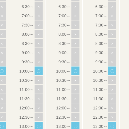
×
×
×
×
×
×
×
×
×
×
×
×
×
×
×
×
×
×
×
×
×
×
×
×
×
×
×
×
〇
〇
〇
〇
×
×
×
×
×
×
×
×
×
×
×
×
×
×
×
×
×
×
×
×
〇
〇
〇
〇