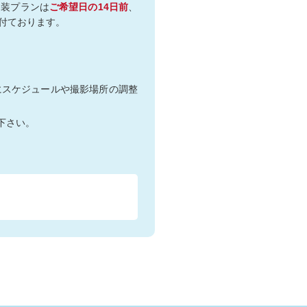
和装プランは
ご希望日の14日前
、
付ております。
にスケジュールや撮影場所の調整
下さい。