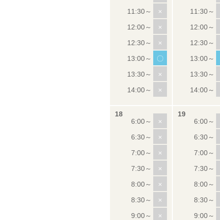
×
×
×
〇
×
×
×
×
×
×
×
×
×