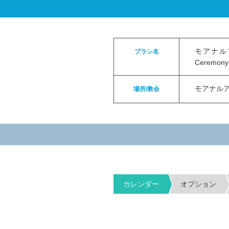
ロイヤルカイラウェディングトップ
>
お申
モアナルア
プラン名
Ceremony
モアナル
場所/教会
カレンダー
オプション