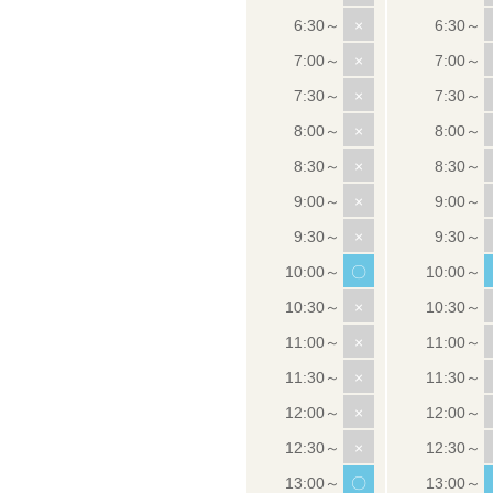
×
×
×
×
×
×
×
〇
×
×
×
×
×
〇