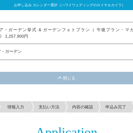
お申し込み カレンダー選択［ハワイウェディングのロイヤルカイラ］
し込み カレンダー選択
・ガーデン挙式 & ガーデンフォトプラン（ 午後プラン・マカイマウン
》 1,257,900円
ア・ガーデン
情報入力
支払い方法
内容の確認
申込み完了
Application