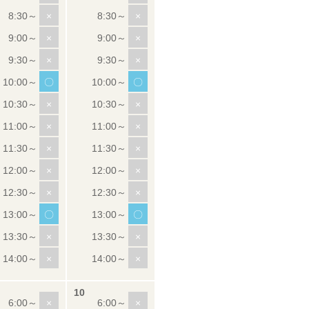
×
×
×
×
×
×
〇
〇
×
×
×
×
×
×
×
×
×
×
〇
〇
×
×
×
×
×
×