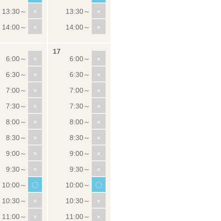
×
×
×
×
×
×
×
×
×
×
×
×
×
×
×
×
×
×
×
×
〇
〇
×
×
×
×