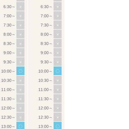
×
×
×
×
×
×
×
×
×
×
×
×
×
×
〇
〇
×
×
×
×
×
×
×
×
×
×
〇
〇