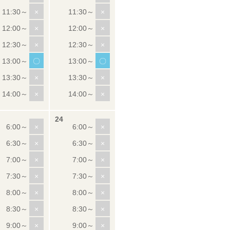
×
×
×
×
×
×
〇
〇
×
×
×
×
×
×
×
×
×
×
×
×
×
×
×
×
×
×