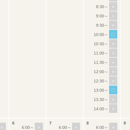
×
×
×
〇
×
×
×
×
×
〇
×
×
×
×
×
×