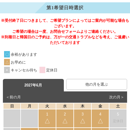
第1希望日時選択
※受付終了日につきまして、ご希望プランによってはご案内が可能な場合も
ございます。
ご希望の場合は一度、お問合せフォームよりご連絡ください。
※到着日と帰国日のご予約は、万が一の交通トラブルなどを考え、ご遠慮い
ただいております
余裕があります
お早めに
キャンセル待ち
定休日
他の月を選ぶ
2027年6月
＜前の月
次の月＞
日
月
火
水
木
金
土
△
△
△
△
定休日