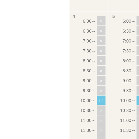
×
×
×
×
×
×
×
×
〇
×
×
×