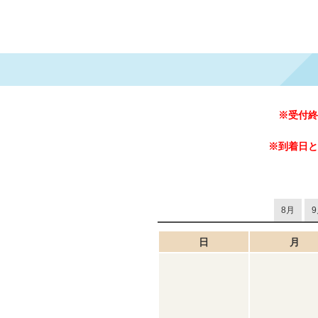
※受付終
※到着日と
8月
9
日
月