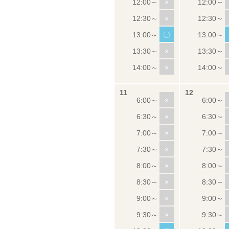
×
×
〇
×
×
×
×
×
×
×
×
×
×