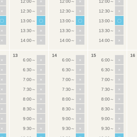
×
×
×
×
×
×
×
×
〇
〇
〇
〇
×
×
×
×
×
×
×
×
×
×
×
×
×
×
×
×
×
×
×
×
×
×
×
×
×
×
×
×
×
×
×
×
×
×
×
×
×
×
×
×