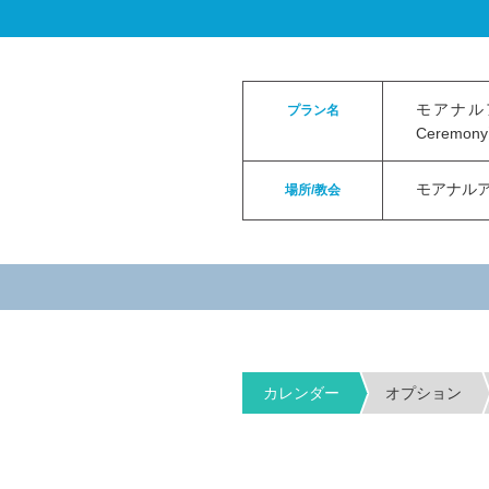
ロイヤルカイラウェディングトップ
>
お申
モアナルア
プラン名
Ceremony
モアナル
場所/教会
カレンダー
オプション