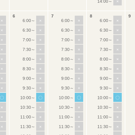
×
×
×
×
×
×
×
×
×
×
×
×
×
×
×
×
×
×
×
×
×
×
×
×
×
×
×
×
×
×
×
×
×
〇
〇
〇
〇
×
×
×
×
×
×
×
×
×
×
×
×