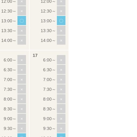
×
×
×
×
〇
〇
×
×
×
×
×
×
×
×
×
×
×
×
×
×
×
×
×
×
×
×