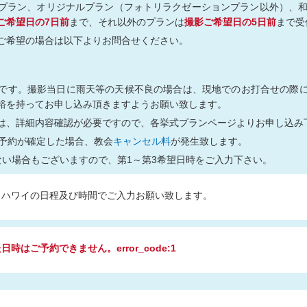
プラン、オリジナルプラン（フォトリラクゼーションプラン以外）、
ご希望日の7日前
まで、それ以外のプランは
撮影ご希望日の5日前
まで受
ご希望の場合は以下よりお問合せください。
です。撮影当日に雨天等の天候不良の場合は、現地でのお打合せの際
裕を持ってお申し込み頂きますようお願い致します。
は、詳細内容確認が必要ですので、各挙式プランページよりお申し込み
ご予約が確定した場合、教会
キャンセル料
が発生致します。
ない場合もございますので、第1～第3希望日時をご入力下さい。
、ハワイの日程及び時間でご入力お願い致します。
時はご予約できません。error_code:1