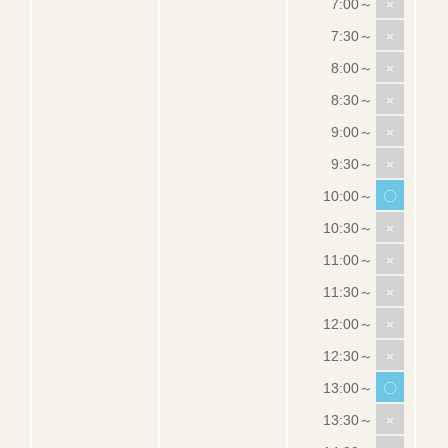
×
×
×
×
×
×
〇
×
×
×
×
×
〇
×