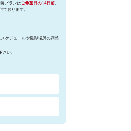
和装プランは
ご希望日の14日前
、
付ております。
にスケジュールや撮影場所の調整
下さい。