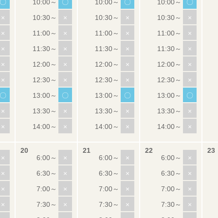
〇
〇
〇
〇
×
×
×
×
×
×
×
×
×
×
×
×
×
×
×
×
×
×
×
×
〇
〇
〇
〇
×
×
×
×
×
×
×
×
×
×
×
×
×
×
×
×
×
×
×
×
×
×
×
×