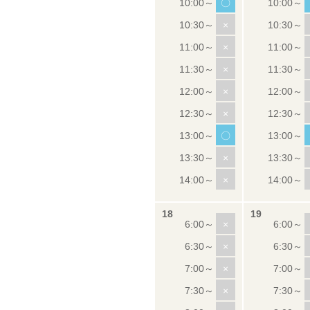
〇
×
×
×
×
×
〇
×
×
×
×
×
×