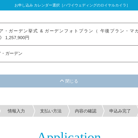
お申し込み カレンダー選択［ハワイウェディングのロイヤルカイラ］
し込み カレンダー選択
・ガーデン挙式 & ガーデンフォトプラン（ 午後プラン・マカイマウン
》 1,257,900円
ア・ガーデン
情報入力
支払い方法
内容の確認
申込み完了
Application