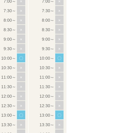
×
×
×
×
×
×
×
×
×
×
×
×
〇
〇
×
×
×
×
×
×
×
×
×
×
〇
〇
×
×