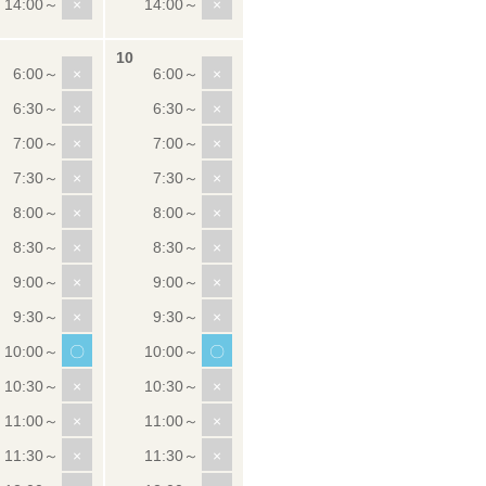
×
×
×
×
×
×
×
×
×
×
×
×
×
×
×
×
×
×
〇
〇
×
×
×
×
×
×