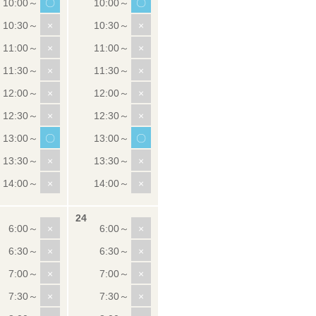
〇
〇
×
×
×
×
×
×
×
×
×
×
〇
〇
×
×
×
×
×
×
×
×
×
×
×
×