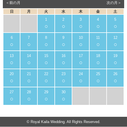
＜前の月
次の月＞
日
月
火
水
木
金
土
○
○
○
○
○
○
○
○
○
○
○
○
○
○
○
○
○
○
○
○
○
○
○
○
○
○
○
○
○
○
© Royal Kaila Wedding. All Rights Reserved.