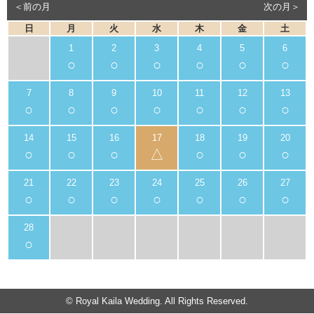
＜前の月
次の月＞
日
月
火
水
木
金
土
○
○
○
○
○
○
○
○
○
○
○
○
○
○
○
○
△
○
○
○
○
○
○
○
○
○
○
○
© Royal Kaila Wedding. All Rights Reserved.