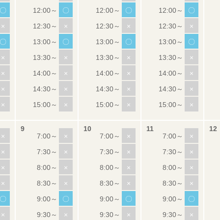
〇
〇
〇
〇
×
×
×
×
〇
〇
〇
〇
×
×
×
×
×
×
×
×
×
×
×
×
×
×
×
×
×
×
×
×
×
×
×
×
×
×
×
×
×
×
×
×
〇
〇
〇
〇
×
×
×
×