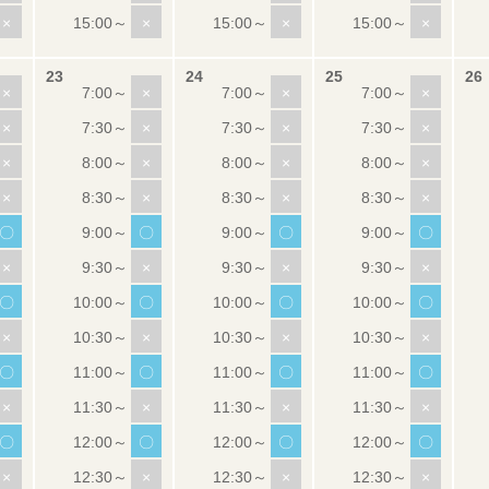
×
×
×
×
×
×
×
×
×
×
×
×
×
×
×
×
×
×
×
×
〇
〇
〇
〇
×
×
×
×
〇
〇
〇
〇
×
×
×
×
〇
〇
〇
〇
×
×
×
×
〇
〇
〇
〇
×
×
×
×