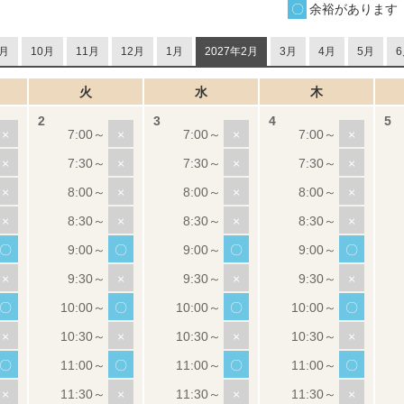
余裕があります
月
10月
11月
12月
1月
2027年2月
3月
4月
5月
6
火
水
木
×
×
×
×
×
×
×
×
×
×
×
×
×
×
×
×
〇
〇
〇
〇
×
×
×
×
〇
〇
〇
〇
×
×
×
×
〇
〇
〇
〇
×
×
×
×