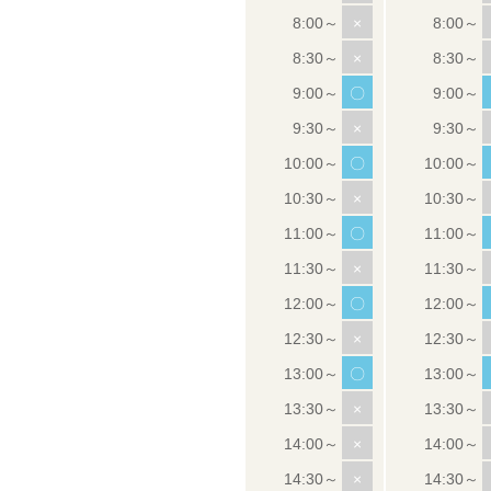
×
×
〇
×
〇
×
〇
×
〇
×
〇
×
×
×