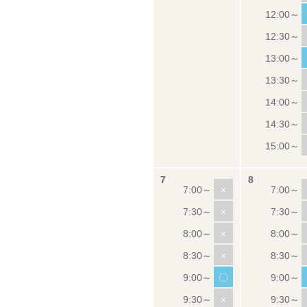
×
×
×
×
〇
×