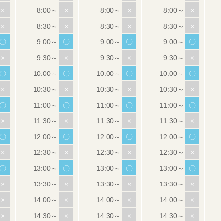
×
×
×
×
×
×
×
×
〇
〇
〇
〇
×
×
×
×
〇
〇
〇
〇
×
×
×
×
〇
〇
〇
〇
×
×
×
×
〇
〇
〇
〇
×
×
×
×
〇
〇
〇
〇
×
×
×
×
×
×
×
×
×
×
×
×