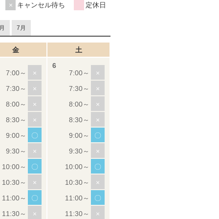
キャンセル待ち
定休日
月
7月
金
土
×
×
×
×
×
×
×
×
〇
〇
×
×
〇
〇
×
×
〇
〇
×
×