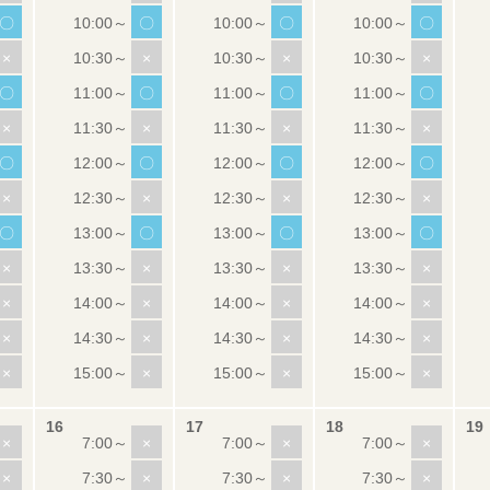
〇
〇
〇
〇
×
×
×
×
〇
〇
〇
〇
×
×
×
×
〇
〇
〇
〇
×
×
×
×
〇
〇
〇
〇
×
×
×
×
×
×
×
×
×
×
×
×
×
×
×
×
×
×
×
×
×
×
×
×