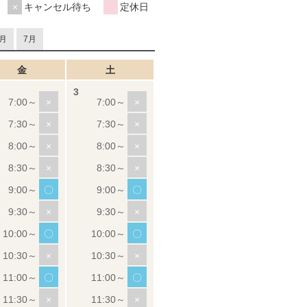
キャンセル待ち
定休日
月
7月
金
土
×
×
×
×
×
×
×
×
〇
〇
×
×
〇
〇
×
×
〇
〇
×
×