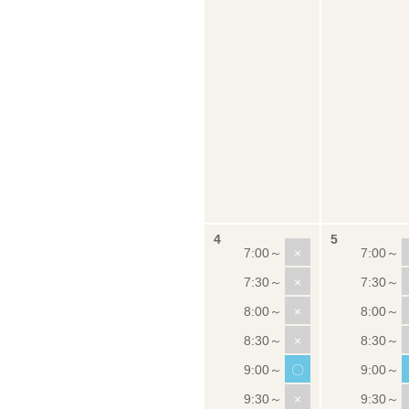
×
×
×
×
〇
×