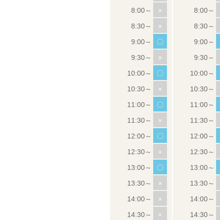
×
×
〇
×
〇
×
〇
×
〇
×
〇
×
×
×