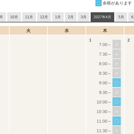
余裕があります
月
10月
11月
12月
1月
2月
3月
2027年4月
5月
6
火
水
木
×
×
×
×
〇
×
〇
×
〇
×