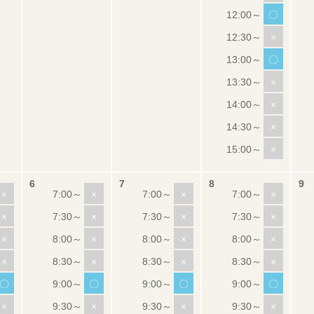
〇
×
〇
×
×
×
×
×
×
×
×
×
×
×
×
×
×
×
×
×
×
×
×
〇
〇
〇
〇
×
×
×
×