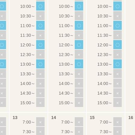
〇
〇
〇
〇
×
×
×
×
〇
〇
〇
〇
×
×
×
×
〇
〇
〇
〇
×
×
×
×
〇
〇
〇
〇
×
×
×
×
×
×
×
×
×
×
×
×
×
×
×
×
×
×
×
×
×
×
×
×