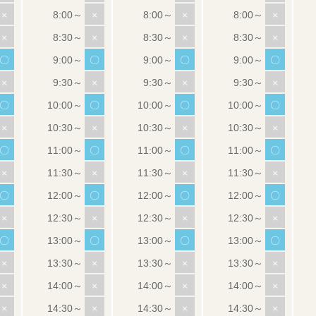
×
×
×
×
×
×
×
×
〇
〇
〇
〇
×
×
×
×
〇
〇
〇
〇
×
×
×
×
〇
〇
〇
〇
×
×
×
×
〇
〇
〇
〇
×
×
×
×
〇
〇
〇
〇
×
×
×
×
×
×
×
×
×
×
×
×