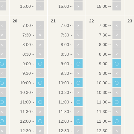
×
×
×
×
×
×
×
×
×
×
×
×
×
×
×
×
×
×
×
×
〇
〇
〇
〇
×
×
×
×
〇
〇
〇
〇
×
×
×
×
〇
〇
〇
〇
×
×
×
×
〇
〇
〇
〇
×
×
×
×