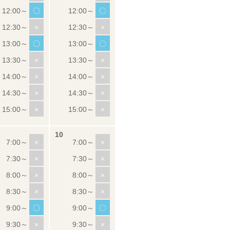
〇
〇
×
×
〇
〇
×
×
×
×
×
×
×
×
×
×
×
×
×
×
×
×
〇
〇
×
×