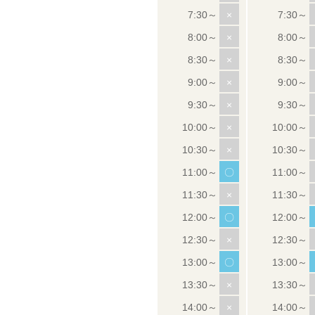
×
×
×
×
×
×
×
〇
×
〇
×
〇
×
×