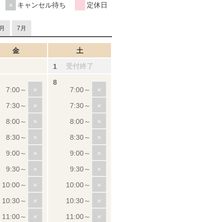
キャンセル待ち
定休日
月
7月
金
土
受付終了
×
×
×
×
×
×
×
×
×
×
×
×
×
×
×
×
×
×