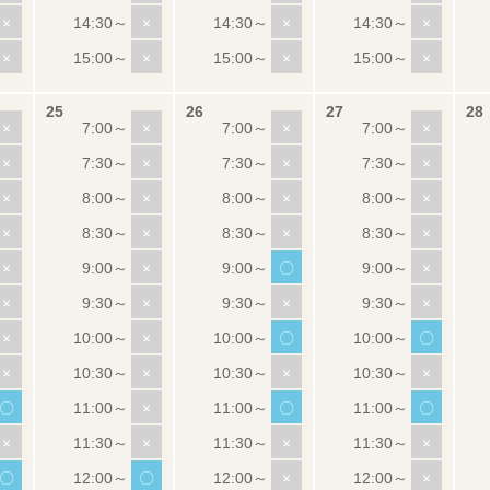
×
×
×
×
×
×
×
×
×
×
×
×
×
×
×
×
×
×
×
×
×
×
×
×
×
×
〇
×
×
×
×
×
×
×
〇
〇
×
×
×
×
〇
×
〇
〇
×
×
×
×
〇
〇
×
×