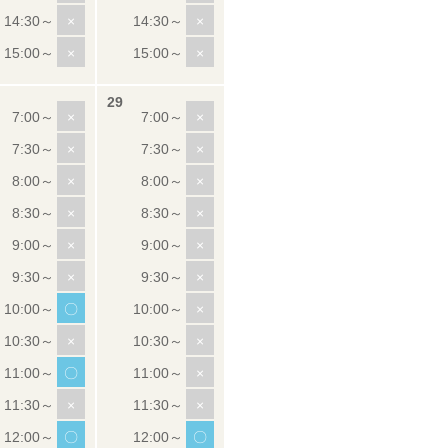
×
×
×
×
×
×
×
×
×
×
×
×
×
×
×
×
〇
×
×
×
〇
×
×
×
〇
〇