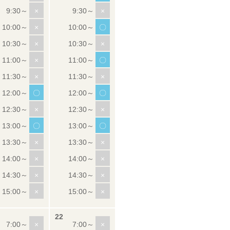
×
×
×
〇
×
×
×
〇
×
×
〇
〇
×
×
〇
〇
×
×
×
×
×
×
×
×
×
×