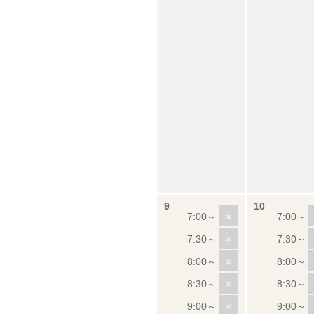
×
×
×
×
×