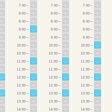
×
×
×
×
×
×
×
×
×
×
×
×
×
〇
×
×
×
×
×
×
×
×
×
〇
×
×
×
×
×
〇
〇
〇
×
×
×
×
〇
〇
〇
〇
×
×
×
×
〇
〇
〇
〇
×
×
×
×
×
×
×
×