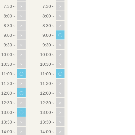
×
×
×
×
×
×
×
〇
×
×
×
×
×
×
〇
〇
×
×
〇
×
×
×
〇
×
×
×
×
×