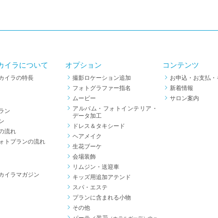
カイラについて
オプション
コンテンツ
カイラの特長
撮影ロケーション追加
お申込・お支払・
フォトグラファー指名
新着情報
ムービー
サロン案内
アルバム・フォトインテリア・
ラン
データ加工
ン
ドレス＆タキシード
の流れ
ヘアメイク
ォトプランの流れ
生花ブーケ
会場装飾
リムジン・送迎車
カイラマガジン
キッズ用追加アテンド
スパ・エステ
プランに含まれる小物
その他
パーティ装花