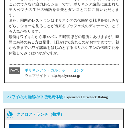
ことのできない迫力あるショーです。ポリネシア諸島に生まれた
主人公マナの生涯の物語を音楽とダンスと共にご覧いただけま
す。
また、園内のレストランはポリネシアの伝統的な料理を楽しみな
がら、ショーを見ることが出来るブッフェ式のディナーで、とて
も人気があります。
場所はワイキキから車やバスで1時間ほどの場所にありますが、時
間に余裕のある方は是非、1日かけて訪れるのがおすすめです。朝
から夜までハワイ諸島をはじめとするポリネシアンの伝統文化を
体験してみてはいかがですか。
ポリネシアン・カルチャー・センター
DATA
ウェブサイト：http://polynesia.jp
ハワイの大自然の中で乗馬体験
Experience Horseback Riding...
クアロア・ランチ（牧場）