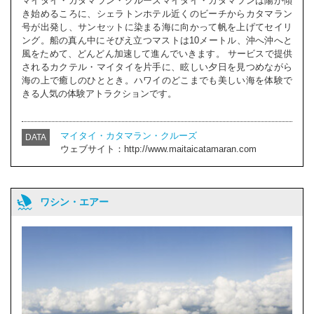
マイタイ・カタマラン・クルーズマイタイ・カタマランは陽が傾
き始めるころに、シェラトンホテル近くのビーチからカタマラン
号が出発し、サンセットに染まる海に向かって帆を上げてセイリ
ング。船の真ん中にそびえ立つマストは10メートル、沖へ沖へと
風をためて、どんどん加速して進んでいきます。 サービスで提供
されるカクテル・マイタイを片手に、眩しい夕日を見つめながら
海の上で癒しのひととき。ハワイのどこまでも美しい海を体験で
きる人気の体験アトラクションです。
マイタイ・カタマラン・クルーズ
DATA
ウェブサイト：http://www.maitaicatamaran.com
ワシン・エアー