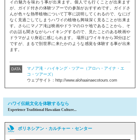
イの魅力を味わう事が出来ます。個人でも行くことが出来ます
が、ガイド付きの体験ツアーでの参加がおすすめです。ガイドさ
んが色々な熱帯植物について丁寧に説明してくれるので、なにげ
なく見過ごしてしまうハワイの植物も興味深く見ることが出来ま
す。さらにマノア滝は映画やドラマのロケ地であることから、そ
のお話も聞きながらハイキングするので、見たことのある映画や
ドラマがより身近に感じられます。 場所はワイキキから30分ほど
ですが、まるで別世界に来たかのような感覚を体験する事が出来
ます。
マノア滝・ハイキング・ツアー（アロハ・アイナ・エ
DATA
コ・ツアーズ）
ウェブサイト：http://www.alohaainaecotours.com
ハワイ伝統文化を体験するなら
Experience Traditional Hawaiian Culture...
ポリネシアン・カルチャー・センター