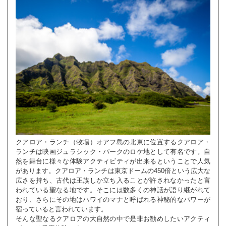
クアロア・ランチ（牧場）オアフ島の北東に位置するクアロア・
ランチは映画ジュラシック・パークのロケ地として有名です。自
然を舞台に様々な体験アクティビティが出来るということで人気
があります。クアロア・ランチは東京ドームの450倍という広大な
広さを持ち、古代は王族しか立ち入ることが許されなかったと言
われている聖なる地です。そこには数多くの神話が語り継がれて
おり、さらにその地はハワイのマナと呼ばれる神秘的なパワーが
宿っていると言われています。
そんな聖なるクアロアの大自然の中で是非お勧めしたいアクティ