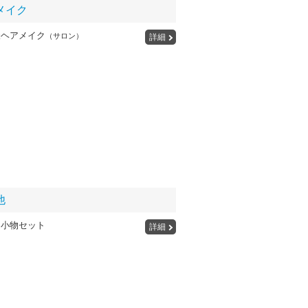
メイク
様ヘアメイク
（サロン）
詳細
他
用小物セット
詳細