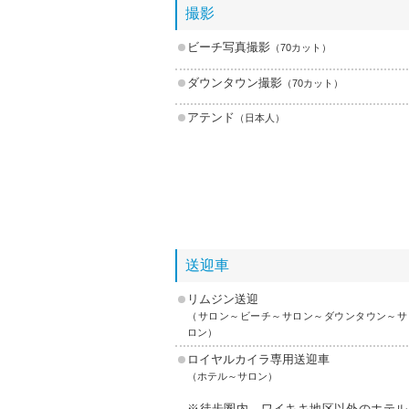
撮影
ビーチ写真撮影
（70カット）
ダウンタウン撮影
（70カット）
アテンド
（日本人）
送迎車
リムジン送迎
（サロン～ビーチ～サロン～ダウンタウン～サ
ロン）
ロイヤルカイラ専用送迎車
（ホテル～サロン）
※徒歩圏内、ワイキキ地区以外のホテル