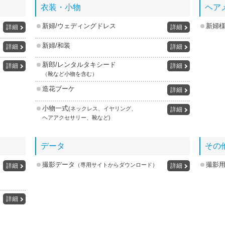
衣装・小物
ヘア
新婦/ウェディングドレス
新婦
詳細
詳細
新婦/和装
詳細
詳細
新郎/レンタルタキシード
詳細
詳細
（靴など小物を含む）
造花ブーケ
詳細
小物一式
(ネックレス、イヤリング、
詳細
ヘアアクセサリー、靴など)
データ
その
撮影データ
撮影
（専用サイトからダウンロード）
詳細
詳細
詳細