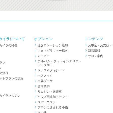
カイラについて
オプション
コンテンツ
カイラの特長
撮影ロケーション追加
お申込・お支払・
フォトグラファー指名
新着情報
ムービー
サロン案内
アルバム・フォトインテリア・
ラン
データ加工
ン
ドレス＆タキシード
の流れ
ヘアメイク
ォトプランの流れ
生花ブーケ
会場装飾
リムジン・送迎車
カイラマガジン
キッズ用追加アテンド
スパ・エステ
プランに含まれる小物
その他