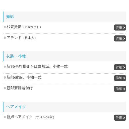
撮影
和装撮影
（100カット）
詳細
アテンド
（日本人）
詳細
衣装・小物
新婦/色打掛または白無垢、小物一式
詳細
新郎/紋服、小物一式
詳細
新郎新婦着付け
詳細
ヘアメイク
新婦ヘアメイク
（サロン/洋髪）
詳細