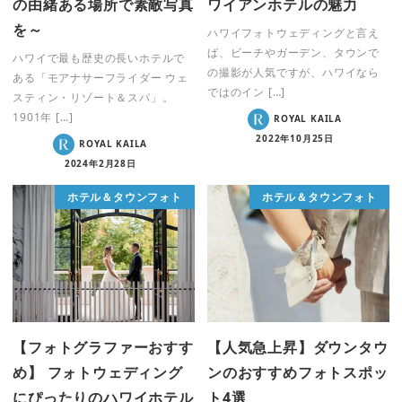
の由緒ある場所で素敵写真
ワイアンホテルの魅力
を～
ハワイフォトウェディングと言え
ば、ビーチやガーデン、タウンで
ハワイで最も歴史の長いホテルで
の撮影が人気ですが、ハワイなら
ある「モアナサーフライダー ウェ
ではのイン […]
スティン・リゾート＆スパ」。
1901年 […]
ROYAL KAILA
2022年10月25日
ROYAL KAILA
2024年2月28日
ホテル＆タウンフォト
ホテル＆タウンフォト
【フォトグラファーおすす
【人気急上昇】ダウンタウ
め】 フォトウェディング
ンのおすすめフォトスポッ
にぴったりのハワイホテル
ト4選