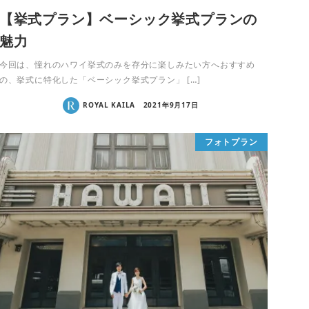
【挙式プラン】ベーシック挙式プランの
魅力
今回は、憧れのハワイ挙式のみを存分に楽しみたい方へおすすめ
の、挙式に特化した「ベーシック挙式プラン」 […]
ROYAL KAILA
2021年9月17日
フォトプラン