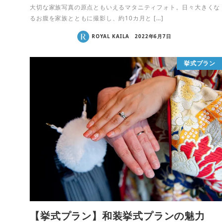
大切な家族写真の原点ともいえるマタニティフォト。日々大きくな
るお腹を家族とともに撮影し、約10カ月と […]
ROYAL KAILA
2022年6月7日
挙式プラン
【挙式プラン】和装挙式プランの魅力