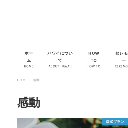
ホー
ハワイについ
HOW
セレモ
ム
て
TO
ー
HOME
ABOUT HAWAII
HOW TO
CEREM
HOME
感動
感動
挙式プラン