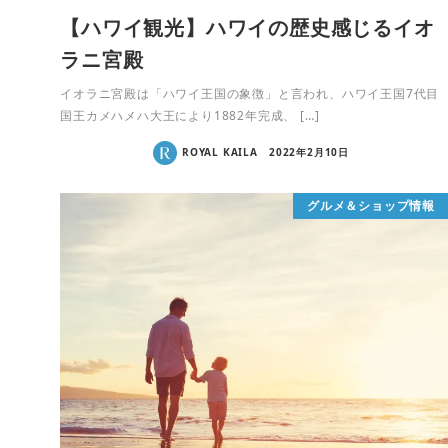
【ハワイ観光】ハワイの歴史感じるイオ
ラニ宮殿
イオラニ宮殿は「ハワイ王国の象徴」と言われ、ハワイ王国7代目
国王カメハメハ大王により1882年完成、 […]
ROYAL KAILA
2022年2月10日
グルメ＆ショップ情報