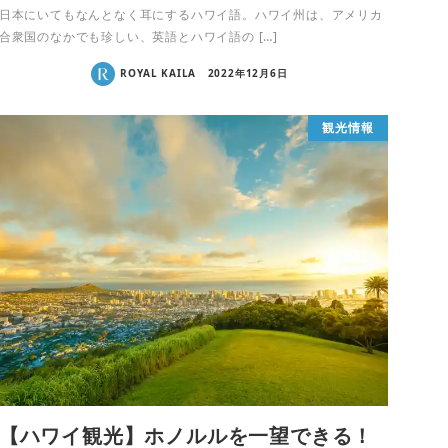
日本にいてもなんとなく耳にするハワイ語。ハワイ州は、アメリカ
合衆国のなかでも珍しい、英語とハワイ語の […]
ROYAL KAILA
2022年12月6日
観光情報
【ハワイ観光】ホノルルを一望できる！