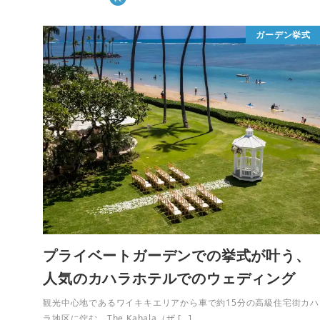
ガーデン挙式
プライベートガーデンでの挙式が叶う、
人気のカハラホテルでのウェディング
観光中心地であるワイキキエリアから車で約15分の高級住宅街カハ
ラ地区に佇む、The Kahala（ザ […]