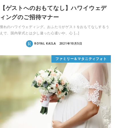
【ゲストへのおもてなし】ハワイウェデ
ィングのご招待マナー
憧れのハワイウェディング。おふたりがゲストをおもてなしするう
えで、国内挙式とは少し違った心遣いや、心 […]
ROYAL KAILA
2021年10月5日
ファミリー＆マタニティフォト