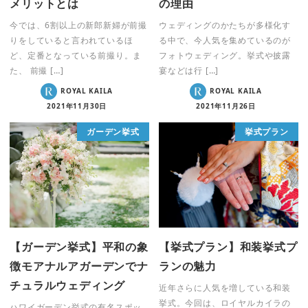
メリットとは
の理由
今では、6割以上の新郎新婦が前撮
ウェディングのかたちが多様化す
りをしていると言われているほ
る中で、今人気を集めているのが
ど、定番となっている前撮り。ま
フォトウェディング。挙式や披露
た、 前撮 […]
宴などは行 […]
ROYAL KAILA
ROYAL KAILA
2021年11月30日
2021年11月26日
ガーデン挙式
挙式プラン
【ガーデン挙式】平和の象
【挙式プラン】和装挙式プ
徴モアナルアガーデンでナ
ランの魅力
チュラルウェディング
近年さらに人気を増している和装
挙式。今回は、ロイヤルカイラの
ハワイガーデン挙式の有名スポッ