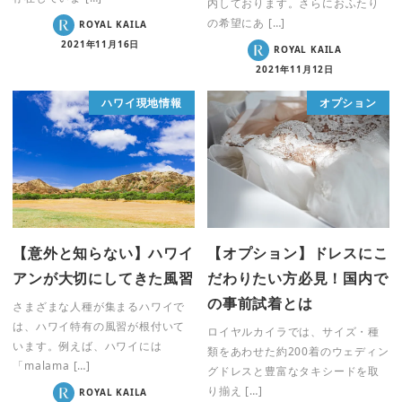
内しております。さらにおふたり
の希望にあ […]
ROYAL KAILA
2021年11月16日
ROYAL KAILA
2021年11月12日
ハワイ現地情報
オプション
【意外と知らない】ハワイ
【オプション】ドレスにこ
アンが大切にしてきた風習
だわりたい方必見！国内で
の事前試着とは
さまざまな人種が集まるハワイで
は、ハワイ特有の風習が根付いて
ロイヤルカイラでは、サイズ・種
います。例えば、ハワイには
類をあわせた約200着のウェディン
「malama […]
グドレスと豊富なタキシードを取
り揃え […]
ROYAL KAILA