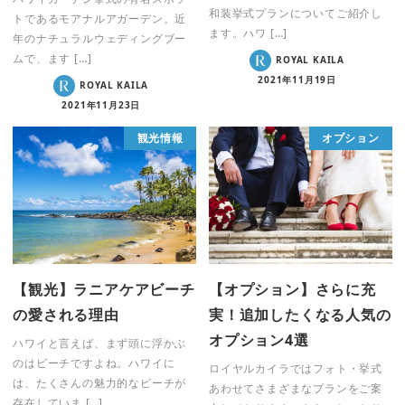
和装挙式プランについてご紹介し
トであるモアナルアガーデン。近
ます。ハワ […]
年のナチュラルウェディングブー
ムで、ます […]
ROYAL KAILA
2021年11月19日
ROYAL KAILA
2021年11月23日
観光情報
オプション
【観光】ラニアケアビーチ
【オプション】さらに充
の愛される理由
実！追加したくなる人気の
オプション4選
ハワイと言えば、まず頭に浮かぶ
のはビーチですよね。ハワイに
ロイヤルカイラではフォト・挙式
は、たくさんの魅力的なビーチが
あわせてさまざまなプランをご案
存在していま […]