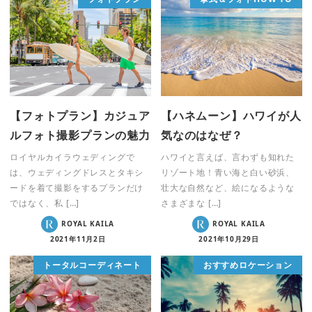
【フォトプラン】カジュア
【ハネムーン】ハワイが人
ルフォト撮影プランの魅力
気なのはなぜ？
ロイヤルカイラウェディングで
ハワイと言えば、言わずも知れた
は、ウェディングドレスとタキシ
リゾート地！青い海と白い砂浜、
ードを着て撮影をするプランだけ
壮大な自然など、絵になるような
ではなく、私 […]
さまざまな […]
ROYAL KAILA
ROYAL KAILA
2021年11月2日
2021年10月29日
トータルコーディネート
おすすめロケーション