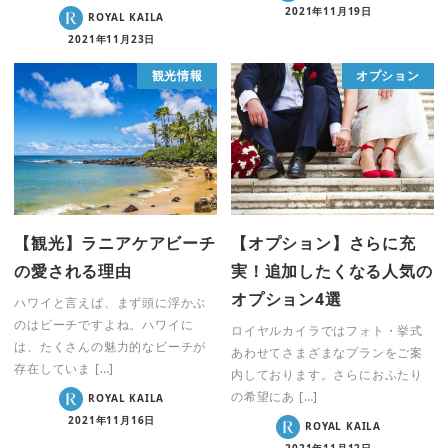
2021年11月19日
ROYAL KAILA
2021年11月23日
観光情報
オプション
【観光】ラニアケアビーチ
【オプション】さらに充
の愛される理由
実！追加したくなる人気の
オプション4選
ハワイと言えば、まず頭に浮かぶ
のはビーチですよね。ハワイに
ロイヤルカイラではフォト・挙式
は、たくさんの魅力的なビーチが
あわせてさまざまなプランをご案
存在していま […]
内しております。さらにおふたり
の希望にあ […]
ROYAL KAILA
2021年11月16日
ROYAL KAILA