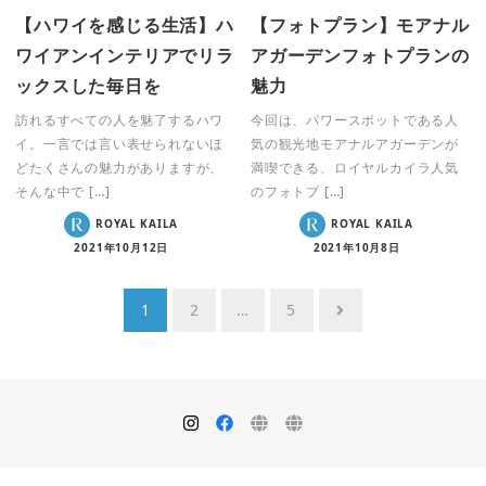
【ハワイを感じる生活】ハ
【フォトプラン】モアナル
ワイアンインテリアでリラ
アガーデンフォトプランの
ックスした毎日を
魅力
訪れるすべての人を魅了するハワ
今回は、パワースポットである人
イ。一言では言い表せられないほ
気の観光地モアナルアガーデンが
どたくさんの魅力がありますが、
満喫できる、ロイヤルカイラ人気
そんな中で […]
のフォトプ […]
ROYAL KAILA
ROYAL KAILA
2021年10月12日
2021年10月8日
投
1
2
…
5
稿
ナ
ビ
ゲ
ー