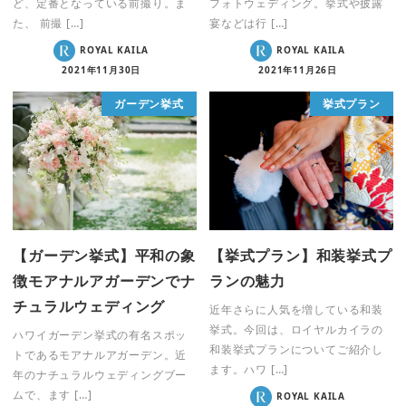
ど、定番となっている前撮り。ま
フォトウェディング。挙式や披露
た、 前撮 […]
宴などは行 […]
ROYAL KAILA
ROYAL KAILA
2021年11月30日
2021年11月26日
ガーデン挙式
挙式プラン
【ガーデン挙式】平和の象
【挙式プラン】和装挙式プ
徴モアナルアガーデンでナ
ランの魅力
チュラルウェディング
近年さらに人気を増している和装
挙式。今回は、ロイヤルカイラの
ハワイガーデン挙式の有名スポッ
和装挙式プランについてご紹介し
トであるモアナルアガーデン。近
ます。ハワ […]
年のナチュラルウェディングブー
ムで、ます […]
ROYAL KAILA