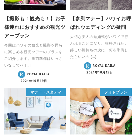
【撮影も！観光も！】お子
【参列マナー】ハワイお呼
様連れにおすすめの観光ツ
ばれウェディングの疑問
アープラン
大切な友人の結婚式がハワイで行
われることになり、招待された。
今回はハワイの観光と撮影を同時
嬉しい気持ちの次に、何を準備し
に楽しめる観光ツアーのプランを
たらいいの […]
ご紹介します。事前準備はいっさ
いなしでハ […]
ROYAL KAILA
2021年10月15日
ROYAL KAILA
2021年10月19日
マナー・スタディ
フォトプラン