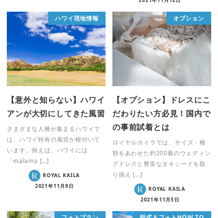
2021年11月12日
ハワイ現地情報
オプション
【意外と知らない】ハワイ
【オプション】ドレスにこ
アンが大切にしてきた風習
だわりたい方必見！国内で
の事前試着とは
さまざまな人種が集まるハワイで
は、ハワイ特有の風習が根付いて
ロイヤルカイラでは、サイズ・種
います。例えば、ハワイには
類をあわせた約200着のウェディン
「malama […]
グドレスと豊富なタキシードを取
り揃え […]
ROYAL KAILA
2021年11月9日
ROYAL KAILA
2021年11月5日
フォトプラン
挙式＆フォトHOW TO