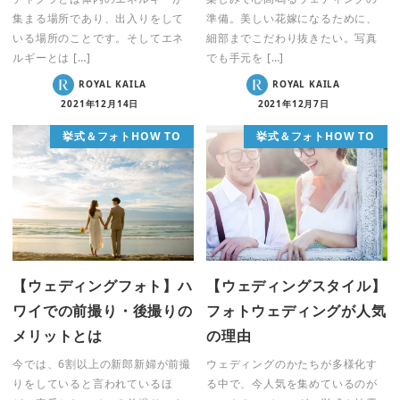
集まる場所であり、出入りをして
準備。美しい花嫁になるために、
いる場所のことです。そしてエネ
細部までこだわり抜きたい。写真
ルギーとは […]
でも手元を […]
ROYAL KAILA
ROYAL KAILA
2021年12月14日
2021年12月7日
挙式＆フォトHOW TO
挙式＆フォトHOW TO
【ウェディングフォト】ハ
【ウェディングスタイル】
ワイでの前撮り・後撮りの
フォトウェディングが人気
メリットとは
の理由
今では、6割以上の新郎新婦が前撮
ウェディングのかたちが多様化す
りをしていると言われているほ
る中で、今人気を集めているのが