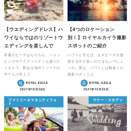
【ウエディングドレス】ハ
【4つのロケーション
ワイならではのリゾートウ
別！】ロイヤルカイラ撮影
エディングを楽しんで
スポットのご紹介
常夏のビーチはもちろん、ショッ
ハワイと言えば、まずビーチを連
ピングやアクティビティも盛りだ
想する方が多いのではないでしょ
くさんで、数ある海外リゾートの
うか。実は、ハワイには数多くの
中でも人気 […]
撮影スポッ […]
ROYAL KAILA
ROYAL KAILA
2021年10月26日
2021年10月22日
ファミリー＆マタニティフォ
マナー・スタディ
ト