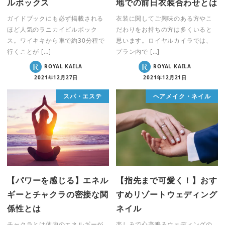
ルボックス
地での前日衣装合わせとは
ガイドブックにも必ず掲載される
衣装に関してご興味のある方やこ
ほど人気のラニカイピルボック
だわりをお持ちの方は多くいると
ス。ワイキキから車で約30分程で
思います。ロイヤルカイラでは、
行くことが […]
プラン内で […]
ROYAL KAILA
ROYAL KAILA
2021年12月27日
2021年12月21日
スパ・エステ
ヘアメイク・ネイル
【パワーを感じる】エネル
【指先まで可愛く！】おす
ギーとチャクラの密接な関
すめリゾートウェディング
係性とは
ネイル
チャクラとは体内のエネルギーが
楽しみで心高鳴るウェディングの