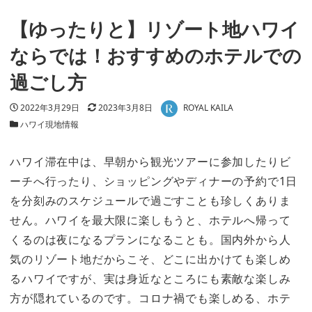
【ゆったりと】リゾート地ハワイ
ならでは！おすすめのホテルでの
過ごし方
著者
投稿日
更新日
2022年3月29日
2023年3月8日
ROYAL KAILA
カテゴリー
ハワイ現地情報
ハワイ滞在中は、早朝から観光ツアーに参加したりビ
ーチへ行ったり、ショッピングやディナーの予約で1日
を分刻みのスケジュールで過ごすことも珍しくありま
せん。ハワイを最大限に楽しもうと、ホテルへ帰って
くるのは夜になるプランになることも。国内外から人
気のリゾート地だからこそ、どこに出かけても楽しめ
るハワイですが、実は身近なところにも素敵な楽しみ
方が隠れているのです。コロナ禍でも楽しめる、ホテ