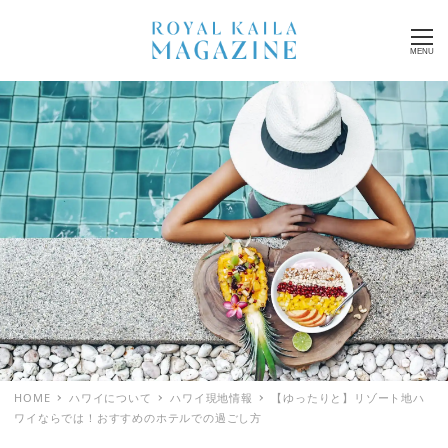
MENU
HOME
ハワイについて
ハワイ現地情報
【ゆったりと】リゾート地ハ
ワイならでは！おすすめのホテルでの過ごし方