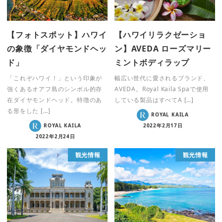
【フォトスポット】ハワイ
【ハワイリラクゼーショ
の象徴「ダイヤモンドヘッ
ン】AVEDA ローズマリー
ド」
ミントボディラップ
「これぞハワイ！」という印象が
幅広い世代に愛されるブランド、
強くあるオアフ島のシンボル的存
AVEDA。Royal Kaila Spaで使用
在ダイヤモンドヘッド。特徴のあ
している製品はすべてA […]
る形をした […]
ROYAL KAILA
ROYAL KAILA
2022年2月17日
2022年2月24日
観光情報
観光情報