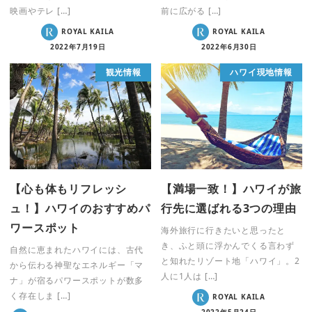
映画やテレ […]
前に広がる […]
ROYAL KAILA
ROYAL KAILA
2022年7月19日
2022年6月30日
観光情報
ハワイ現地情報
【心も体もリフレッシ
【満場一致！】ハワイが旅
ュ！】ハワイのおすすめパ
行先に選ばれる3つの理由
ワースポット
海外旅行に行きたいと思ったと
き、ふと頭に浮かんでくる言わず
自然に恵まれたハワイには、古代
と知れたリゾート地「ハワイ」。2
から伝わる神聖なエネルギー「マ
人に1人は […]
ナ」が宿るパワースポットが数多
く存在しま […]
ROYAL KAILA