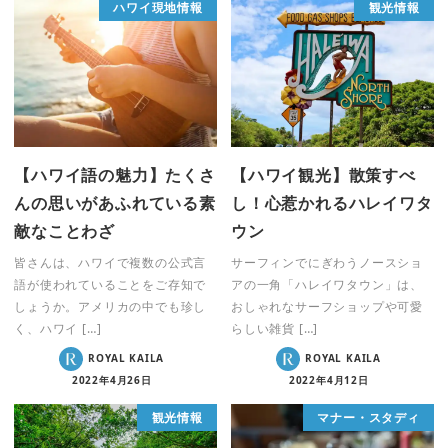
ハワイ現地情報
観光情報
【ハワイ語の魅力】たくさ
【ハワイ観光】散策すべ
んの思いがあふれている素
し！心惹かれるハレイワタ
敵なことわざ
ウン
皆さんは、ハワイで複数の公式言
サーフィンでにぎわうノースショ
語が使われていることをご存知で
アの一角「ハレイワタウン」は、
しょうか。アメリカの中でも珍し
おしゃれなサーフショップや可愛
く、ハワイ […]
らしい雑貨 […]
ROYAL KAILA
ROYAL KAILA
2022年4月26日
2022年4月12日
観光情報
マナー・スタディ