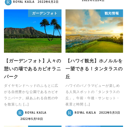
2022年5月24日
ROYAL KAILA
2022年6月2日
ガーデンフォト
観光情報
【ガーデンフォト】人々の
【ハワイ観光】ホノルルを
憩いの場であるカピオラニ
一望できる！タンタラスの
パーク
丘
ダイヤモンドヘッドのふもとに広
ハワイのパノラマビューが楽しめ
がる自然豊かな公園であるカピオ
る人気スポットの「タンタラスの
ラニパーク。緑あふれる自然の中
丘」。午前・午後・サンセット・
を散策した […]
夜景と時間 […]
ROYAL KAILA
ROYAL KAILA
2022年5月3日
2022年5月10日