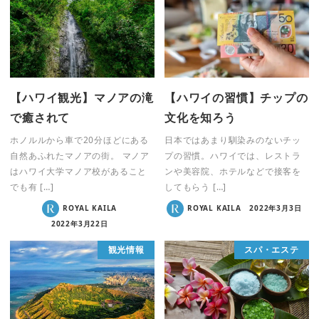
【ハワイ観光】マノアの滝
【ハワイの習慣】チップの
で癒されて
文化を知ろう
ホノルルから車で20分ほどにある
日本ではあまり馴染みのないチッ
自然あふれたマノアの街。 マノア
プの習慣。ハワイでは、レストラ
はハワイ大学マノア校があること
ンや美容院、ホテルなどで接客を
でも有 […]
してもらう […]
ROYAL KAILA
ROYAL KAILA
2022年3月3日
2022年3月22日
観光情報
スパ・エステ