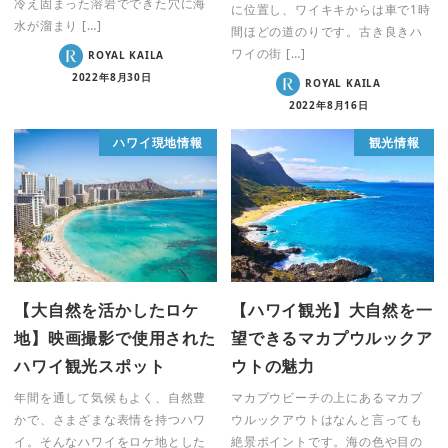
冷え固まった溶岩でできた穴に海
に位置し、ワイキキからは車で1時
水が溜まり […]
間ほどの道のりです。古き良きハ
ワイの街 […]
ROYAL KAILA
2022年8月30日
ROYAL KAILA
2022年8月16日
ハワイ現地情報
観光情報
【大自然を活かしたロケ
【ハワイ観光】大自然を一
地】映画撮影で使用された
望できるマカプウルックア
ハワイ観光スポット
ウトの魅力
年間を通して気候もよく、自然豊
マカプウビーチの上にあるマカプ
かで、さまざまな表情を持つハワ
ウルックアウトはなんと言っても
イ。そんなハワイをロケ地とした
絶景ポイントです。海の色や目の