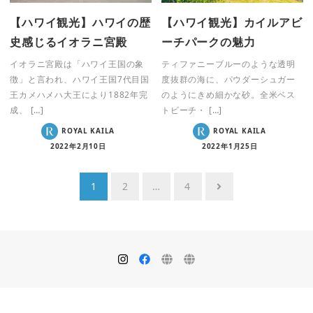
【ハワイ観光】ハワイの歴
【ハワイ観光】カイルアビ
史感じるイオラニ宮殿
ーチパークの魅力
イオラニ宮殿は「ハワイ王国の象
ティファニーブルーのような透明
徴」と言われ、ハワイ王国7代目国
度抜群の海に、パウダーシュガー
王カメハメハ大王により1882年完
のようにきめ細かな砂。全米ベス
成、 […]
トビーチ・ […]
ROYAL KAILA
ROYAL KAILA
2022年2月10日
2022年1月25日
投
1
2
…
4
稿
ナ
ビ
ゲ
ー
シ