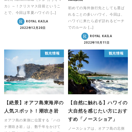
カ）～！クリスマス目前というこ
初めての海外旅行先としても選ば
とで、今回は常夏ハワイの […]
れることの多いハワイ。今回は、
ハワイに来たら必ず訪れるビーチ
ROYAL KAILA
でのルール […]
2022年12月20日
ROYAL KAILA
2022年10月11日
観光情報
観光情報
【絶景】オアフ島東海岸の
【自然に触れる】ハワイの
人気スポット！潮吹き岩
大自然を感じたい方におす
すめ「ノースショア」
オアフ島の東側に位置する「ハロ
ナ潮吹き岩」は、数千年をかけて
ノースショアは、オアフ島の北側