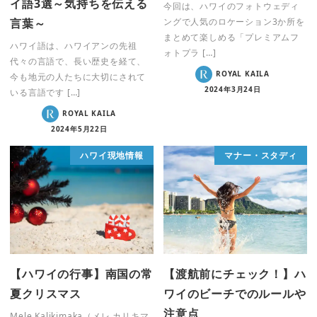
イ語3選～気持ちを伝える
今回は、ハワイのフォトウェディ
言葉～
ングで人気のロケーション3か所を
まとめて楽しめる「プレミアムフ
ハワイ語は、ハワイアンの先祖
ォトプラ […]
代々の言語で、長い歴史を経て、
ROYAL KAILA
今も地元の人たちに大切にされて
2024年3月24日
いる言語です […]
ROYAL KAILA
2024年5月22日
ハワイ現地情報
マナー・スタディ
【ハワイの行事】南国の常
【渡航前にチェック！】ハ
夏クリスマス
ワイのビーチでのルールや
注意点
Mele Kalikimaka（メレ カリキマ